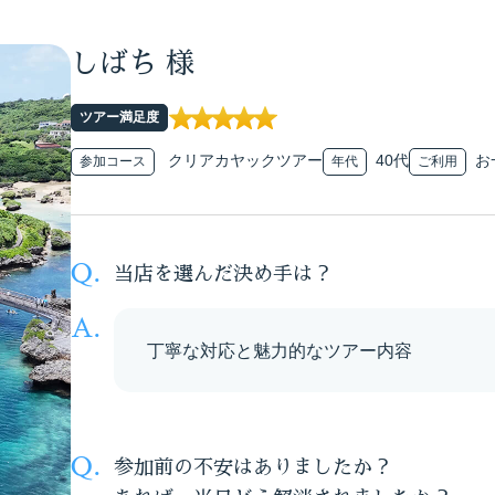
しばち 様
ツアー満足度
クリアカヤックツアー
40代
お
参加コース
年代
ご利用
当店を選んだ決め手は？
丁寧な対応と魅力的なツアー内容
参加前の不安はありましたか？