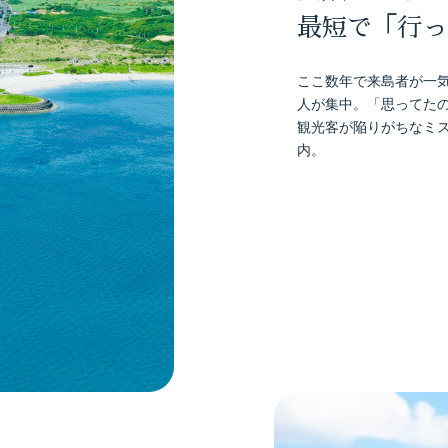
最短で「行っ
ここ数年で来島者が一気
人が集中。「思ってた
観光客が陥りがちなミ
内。