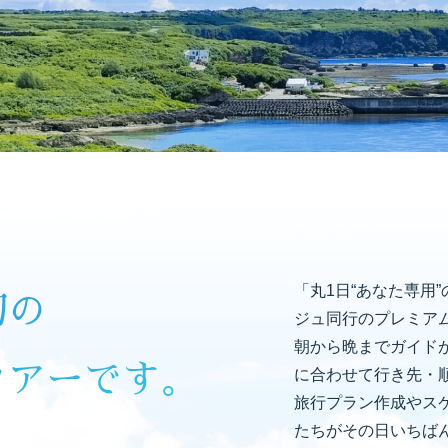
「丸1日“あなた専用
切の
ジュ同行のプレミア
朝から晩までガイド
ツアーです。
に合わせて行き先・
旅行プラン作成やス
たちがその日いちば