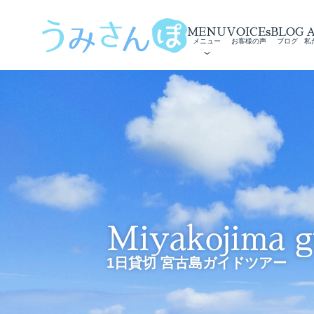
MENU
VOICEs
BLOG
メニュー
お客様の声
ブログ
私
Miyakojima g
1日貸切 宮古島ガイドツアー