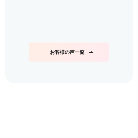
事が出来て、
Drone shot was excellent. Our guides
一組貸切な
した。
Sota and Sho were very kind and
こと、２時
patient. Kayak design (clear plastic)
ばせていた
was good to view the natural life.
お客様の声一覧