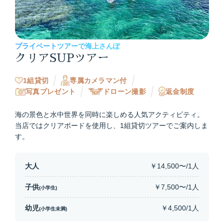
プライベートツアーで海上さんぽ
クリアSUPツアー
1組貸切
専属カメラマン付
写真プレゼント
ドローン撮影
返金制度
海の景色と水中世界を同時に楽しめる人気アクティビティ。
当店ではクリアボードを使用し、1組貸切ツアーでご案内しま
す。
大人
￥14,500〜/1人
子供
￥7,500〜/1人
(小学生)
幼児
￥4,500/1人
(小学生未満)