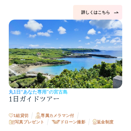
詳しくはこちら
丸1日“あなた専用”の宮古島
1日ガイドツアー
1組貸切
専属カメラマン付
写真プレゼント
ドローン撮影
返金制度