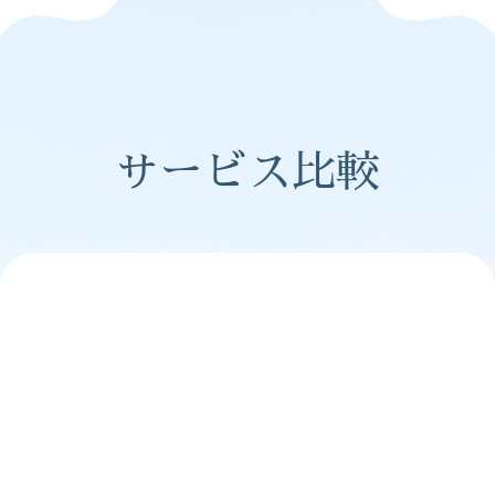
サービス比較
一般的な
他店
グループ合同
1組貸切
催行形態
乗り合いなし
･少人数制
2名標準