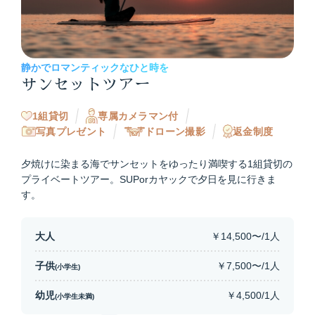
静かでロマンティックなひと時を
サンセットツアー
1組貸切
専属カメラマン付
写真プレゼント
ドローン撮影
返金制度
夕焼けに染まる海でサンセットをゆったり満喫する1組貸切の
プライベートツアー。SUPorカヤックで夕日を見に行きま
す。
大人
￥14,500〜/1人
子供
￥7,500〜/1人
(小学生)
幼児
￥4,500/1人
(小学生未満)