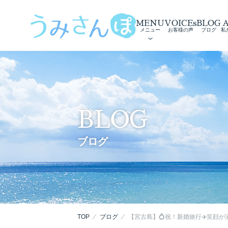
MENU
VOICEs
BLOG
メニュー
お客様の声
ブログ
私
BLOG
ブログ
TOP
ブログ
【宮古島】💍祝！新婚旅行✈️笑顔が