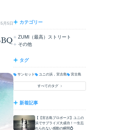
カテゴリー
年5月5日
ZUMI（最高）ストリート
BQ
その他
タグ
サンセット
ユニの浜，宮古島
宮古島
すべてのタグ
新着記事
【【宮古島プロポーズ】ユニの
浜でサプライズ大成功！一生忘
れられない感動の瞬間💍