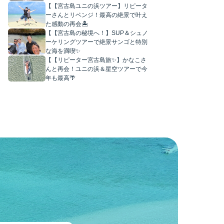
【【宮古島ユニの浜ツアー】リピータ
ーさんとリベンジ！最高の絶景で叶え
た感動の再会🏝️
【【宮古島の秘境へ！】SUP＆シュノ
ーケリングツアーで絶景サンゴと特別
な海を満喫✨
【【リピーター宮古島旅✨】かなこさ
んと再会！ユニの浜＆星空ツアーで今
年も最高🌴