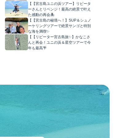
【【宮古島ユニの浜ツアー】リピータ
ーさんとリベンジ！最高の絶景で叶え
た感動の再会🏝️
【【宮古島の秘境へ！】SUP＆シュノ
ーケリングツアーで絶景サンゴと特別
な海を満喫✨
【【リピーター宮古島旅✨】かなこさ
んと再会！ユニの浜＆星空ツアーで今
年も最高🌴