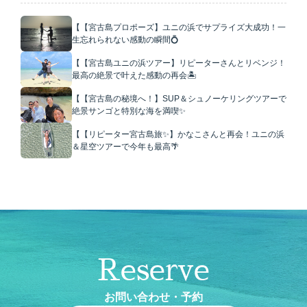
【【宮古島プロポーズ】ユニの浜でサプライズ大成功！一
生忘れられない感動の瞬間💍
【【宮古島ユニの浜ツアー】リピーターさんとリベンジ！
最高の絶景で叶えた感動の再会🏝️
【【宮古島の秘境へ！】SUP＆シュノーケリングツアーで
絶景サンゴと特別な海を満喫✨
【【リピーター宮古島旅✨】かなこさんと再会！ユニの浜
＆星空ツアーで今年も最高🌴
Reserve
お問い合わせ・予約