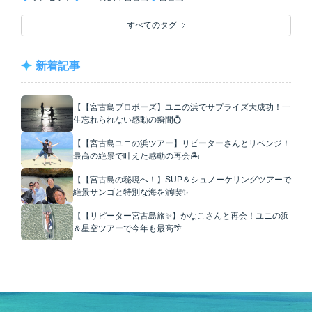
すべてのタグ
新着記事
【【宮古島プロポーズ】ユニの浜でサプライズ大成功！一
生忘れられない感動の瞬間💍
【【宮古島ユニの浜ツアー】リピーターさんとリベンジ！
最高の絶景で叶えた感動の再会🏝️
【【宮古島の秘境へ！】SUP＆シュノーケリングツアーで
絶景サンゴと特別な海を満喫✨
【【リピーター宮古島旅✨】かなこさんと再会！ユニの浜
＆星空ツアーで今年も最高🌴