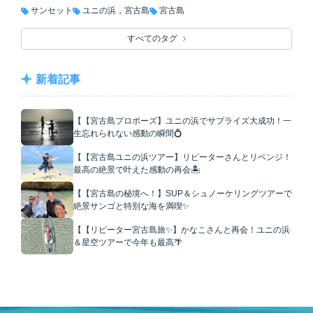
サンセット
ユニの浜，宮古島
宮古島
すべてのタグ
新着記事
【【宮古島プロポーズ】ユニの浜でサプライズ大成功！一
生忘れられない感動の瞬間💍
【【宮古島ユニの浜ツアー】リピーターさんとリベンジ！
最高の絶景で叶えた感動の再会🏝️
【【宮古島の秘境へ！】SUP＆シュノーケリングツアーで
絶景サンゴと特別な海を満喫✨
【【リピーター宮古島旅✨】かなこさんと再会！ユニの浜
＆星空ツアーで今年も最高🌴