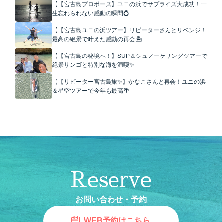
【【宮古島プロポーズ】ユニの浜でサプライズ大成功！一
生忘れられない感動の瞬間💍
【【宮古島ユニの浜ツアー】リピーターさんとリベンジ！
最高の絶景で叶えた感動の再会🏝️
【【宮古島の秘境へ！】SUP＆シュノーケリングツアーで
絶景サンゴと特別な海を満喫✨
【【リピーター宮古島旅✨】かなこさんと再会！ユニの浜
＆星空ツアーで今年も最高🌴
Reserve
お問い合わせ・予約
WEB予約はこちら