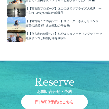
空まで！豊田さんファミリーと遊び尽くした2日間🏝️
【【宮古島プロポーズ】ユニの浜でサプライズ大成功！一
生忘れられない感動の瞬間💍
【【宮古島ユニの浜ツアー】リピーターさんとリベンジ！
最高の絶景で叶えた感動の再会🏝️
【【宮古島の秘境へ！】SUP＆シュノーケリングツアーで
絶景サンゴと特別な海を満喫✨
Reserve
お問い合わせ・予約
WEB予約はこちら