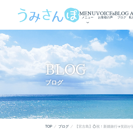
MENU
VOICEs
BLOG
メニュー
お客様の声
ブログ
私
BLOG
ブログ
TOP
ブログ
【宮古島】💍祝！新婚旅行✈️笑顔が