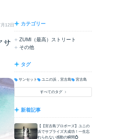
カテゴリー
7月12日
ZUMI（最高）ストリート
アサ
その他
タグ
サンセット
ユニの浜，宮古島
宮古島
すべてのタグ
新着記事
【【宮古島プロポーズ】ユニの
浜でサプライズ大成功！一生忘
れられない感動の瞬間💍