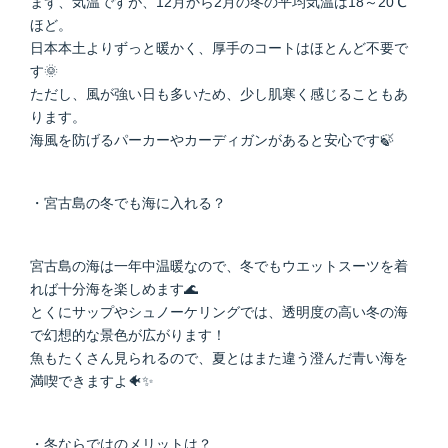
まず、気温ですが、12月から2月の冬の平均気温は18～20℃
ほど。
日本本土よりずっと暖かく、厚手のコートはほとんど不要で
す🌞
ただし、風が強い日も多いため、少し肌寒く感じることもあ
ります。
海風を防げるパーカーやカーディガンがあると安心です🍃
・宮古島の冬でも海に入れる？
宮古島の海は一年中温暖なので、冬でもウエットスーツを着
れば十分海を楽しめます🌊
とくにサップやシュノーケリングでは、透明度の高い冬の海
で幻想的な景色が広がります！
魚もたくさん見られるので、夏とはまた違う澄んだ青い海を
満喫できますよ🐠✨
・冬ならではのメリットは？