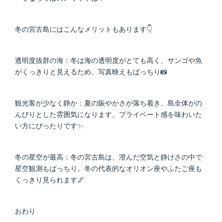
冬の宮古島にはこんなメリットもあります👇
透明度抜群の海：冬は海の透明度がとても高く、サンゴや魚
がくっきりと見えるため、写真映えもばっちり📸
観光客が少なく静か：夏の賑やかさが落ち着き、島全体がの
んびりとした雰囲気になります。プライベート感を味わいた
い方にぴったりです✨
冬の星空が最高：冬の宮古島は、澄んだ空気と静けさの中で
星空観測もばっちり。冬の代表的なオリオン座やふたご座も
くっきり見られます🌌
おわり