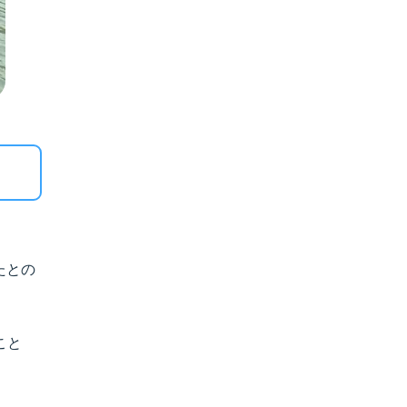
たとの
こと