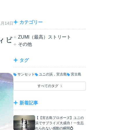
カテゴリー
1月14日
ZUMI（最高）ストリート
ィビ
その他
タグ
サンセット
ユニの浜，宮古島
宮古島
すべてのタグ
新着記事
【【宮古島プロポーズ】ユニの
浜でサプライズ大成功！一生忘
れられない感動の瞬間💍