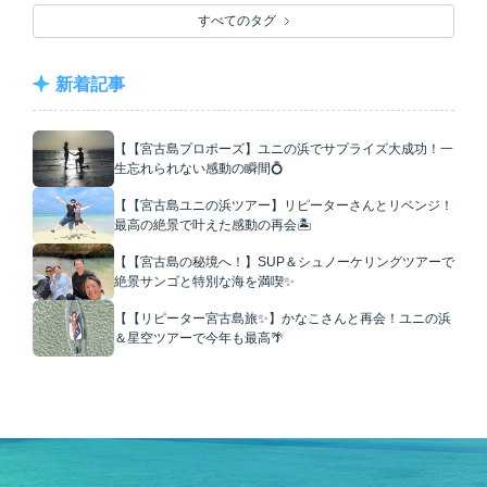
すべてのタグ
新着記事
【【宮古島プロポーズ】ユニの浜でサプライズ大成功！一
生忘れられない感動の瞬間💍
【【宮古島ユニの浜ツアー】リピーターさんとリベンジ！
最高の絶景で叶えた感動の再会🏝️
【【宮古島の秘境へ！】SUP＆シュノーケリングツアーで
絶景サンゴと特別な海を満喫✨
【【リピーター宮古島旅✨】かなこさんと再会！ユニの浜
＆星空ツアーで今年も最高🌴