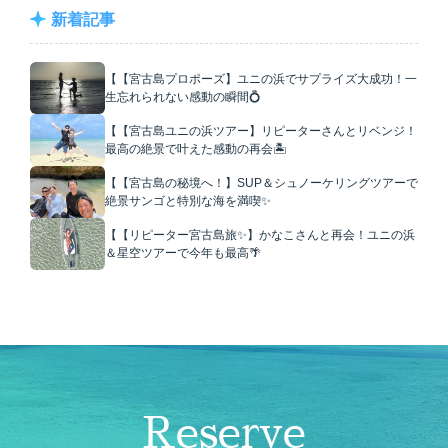
新着記事
【【宮古島プロポーズ】ユニの浜でサプライズ大成功！一
生忘れられない感動の瞬間💍
【【宮古島ユニの浜ツアー】リピーターさんとリベンジ！
最高の絶景で叶えた感動の再会🏝️
【【宮古島の秘境へ！】SUP＆シュノーケリングツアーで
絶景サンゴと特別な海を満喫✨
【【リピーター宮古島旅✨】かなこさんと再会！ユニの浜
＆星空ツアーで今年も最高🌴
Reserve