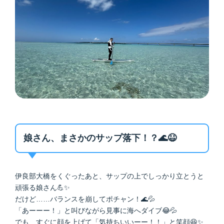
娘さん、まさかのサップ落下！？🌊😆
伊良部大橋をくぐったあと、サップの上でしっかり立とうと
頑張る娘さん💪✨
だけど……バランスを崩してポチャン！🌊💦
「あーーー！」と叫びながら見事に海へダイブ😂💦
でも、すぐに顔を上げて「気持ちいいーー！！」と笑顔😆✨