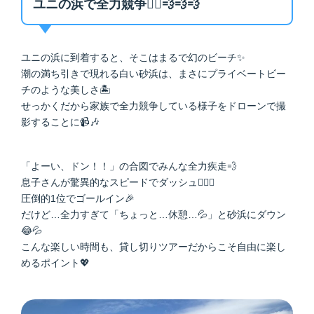
ユニの浜で全力競争🏃‍♂️💨💨💨
ユニの浜に到着すると、そこはまるで幻のビーチ✨
潮の満ち引きで現れる白い砂浜は、まさにプライベートビー
チのような美しさ🏝
せっかくだから家族で全力競争している様子をドローンで撮
影することに📹🎶
「よーい、ドン！！」の合図でみんな全力疾走💨
息子さんが驚異的なスピードでダッシュ🏃‍♂️✨
圧倒的1位でゴールイン🎉
だけど…全力すぎて「ちょっと…休憩…💦」と砂浜にダウン
😂💦
こんな楽しい時間も、貸し切りツアーだからこそ自由に楽し
めるポイント💖