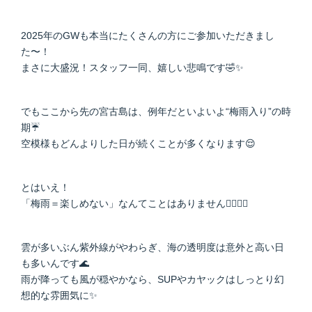
2025年のGWも本当にたくさんの方にご参加いただきまし
た〜！
まさに大盛況！スタッフ一同、嬉しい悲鳴です🤣✨
でもここから先の宮古島は、例年だといよいよ“梅雨入り”の時
期☔
空模様もどんよりした日が続くことが多くなります😌
とはいえ！
「梅雨＝楽しめない」なんてことはありません🙅‍♀️🙅‍♂️
雲が多いぶん紫外線がやわらぎ、海の透明度は意外と高い日
も多いんです🌊
雨が降っても風が穏やかなら、SUPやカヤックはしっとり幻
想的な雰囲気に✨