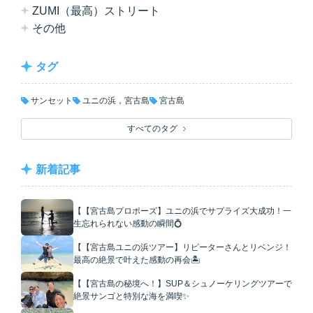
ZUMI（最高）ストリート
その他
タグ
サンセット
ユニの浜，宮古島
宮古島
すべてのタグ
新着記事
【【宮古島プロポーズ】ユニの浜でサプライズ大成功！一
生忘れられない感動の瞬間💍
【【宮古島ユニの浜ツアー】リピーターさんとリベンジ！
最高の絶景で叶えた感動の再会🏝️
【【宮古島の秘境へ！】SUP＆シュノーケリングツアーで
絶景サンゴと特別な海を満喫✨