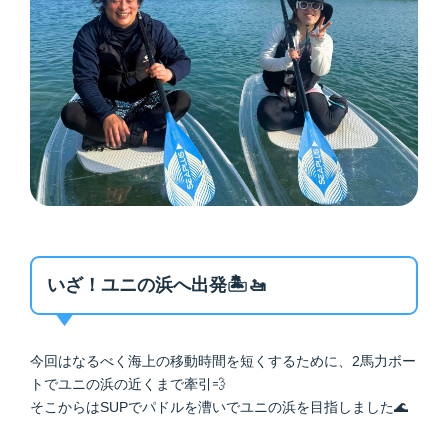
いざ！ユニの浜へ出発🏝️🚤
今回はなるべく海上の移動時間を短くするために、2馬力ボー
トでユニの浜の近くまで牽引💨
そこからはSUPでパドルを漕いでユニの浜を目指しました🌊