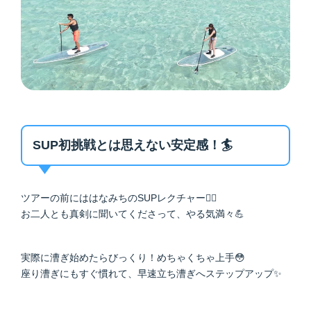
SUP初挑戦とは思えない安定感！🏄️
ツアーの前にははなみちのSUPレクチャー🧘‍♂️
お二人とも真剣に聞いてくださって、やる気満々💪
実際に漕ぎ始めたらびっくり！めちゃくちゃ上手😳
座り漕ぎにもすぐ慣れて、早速立ち漕ぎへステップアップ✨