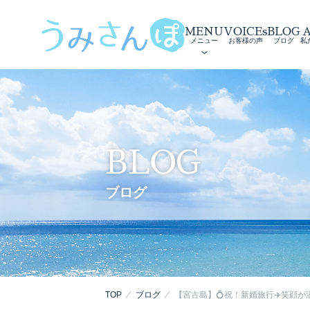
MENU
VOICEs
BLOG
メニュー
お客様の声
ブログ
私
BLOG
ブログ
TOP
ブログ
【宮古島】💍祝！新婚旅行✈️笑顔が