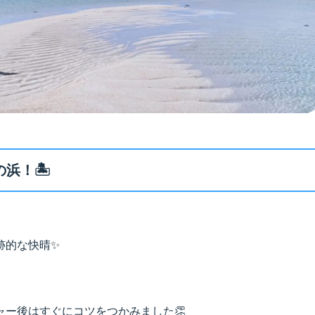
！🏝️
跡的な快晴✨
ー後はすぐにコツをつかみました👏