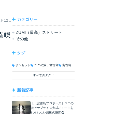
カテゴリー
1月12日
ZUMI（最高）ストリート
満喫
その他
タグ
サンセット
ユニの浜，宮古島
宮古島
すべてのタグ
新着記事
【【宮古島プロポーズ】ユニの
浜でサプライズ大成功！一生忘
れられない感動の瞬間💍