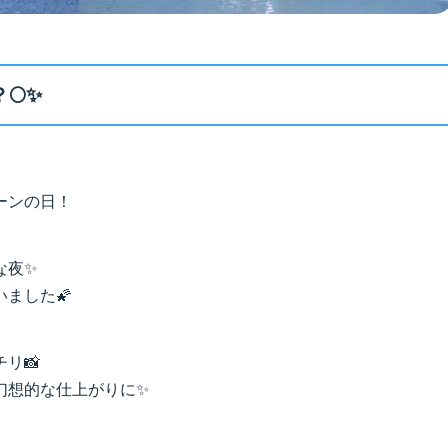
🌕✨
ーンの日！
な夜✨
ました🌠
リ📸
幻想的な仕上がりに✨