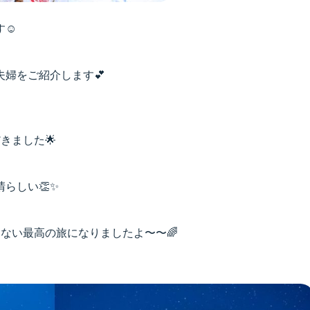
☺️
婦をご紹介します💕
きました🌟
らしい👏✨
ない最高の旅になりましたよ〜〜🌈