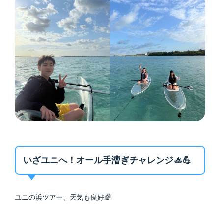
いざユニへ！オール手漕ぎチャレンジ🚣💪
ユニの浜ツアー、天気も良好🌈