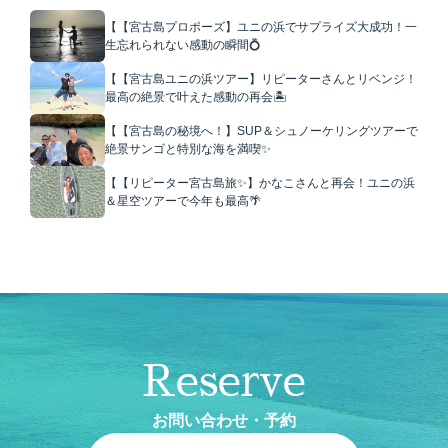
【【宮古島プロポーズ】ユニの浜でサプライズ大成功！一
生忘れられない感動の瞬間💍
【【宮古島ユニの浜ツアー】リピーターさんとリベンジ！
最高の絶景で叶えた感動の再会🏝️
【【宮古島の秘境へ！】SUP＆シュノーケリングツアーで
絶景サンゴと特別な海を満喫✨
【【リピーター宮古島旅✨】かなこさんと再会！ユニの浜
＆星空ツアーで今年も最高🌴
Reserve
お問い合わせ・予約