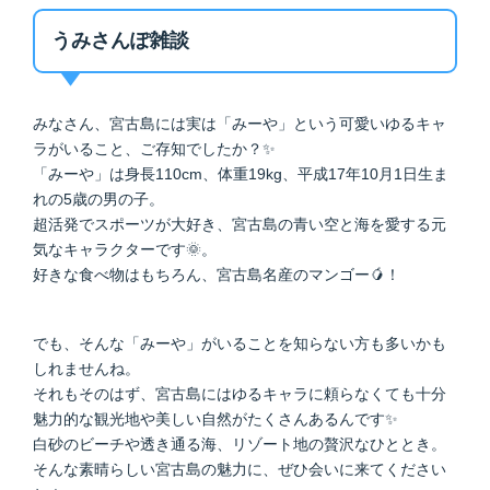
うみさんぽ雑談
みなさん、宮古島には実は「みーや」という可愛いゆるキャ
ラがいること、ご存知でしたか？✨
「みーや」は身長110cm、体重19kg、平成17年10月1日生ま
れの5歳の男の子。
超活発でスポーツが大好き、宮古島の青い空と海を愛する元
気なキャラクターです🌞。
好きな食べ物はもちろん、宮古島名産のマンゴー🥭！
でも、そんな「みーや」がいることを知らない方も多いかも
しれませんね。
それもそのはず、宮古島にはゆるキャラに頼らなくても十分
魅力的な観光地や美しい自然がたくさんあるんです✨
白砂のビーチや透き通る海、リゾート地の贅沢なひととき。
そんな素晴らしい宮古島の魅力に、ぜひ会いに来てください