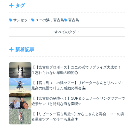
タグ
サンセット
ユニの浜，宮古島
宮古島
すべてのタグ
新着記事
【【宮古島プロポーズ】ユニの浜でサプライズ大成功！一
生忘れられない感動の瞬間💍
【【宮古島ユニの浜ツアー】リピーターさんとリベンジ！
最高の絶景で叶えた感動の再会🏝️
【【宮古島の秘境へ！】SUP＆シュノーケリングツアーで
絶景サンゴと特別な海を満喫✨
【【リピーター宮古島旅✨】かなこさんと再会！ユニの浜
＆星空ツアーで今年も最高🌴