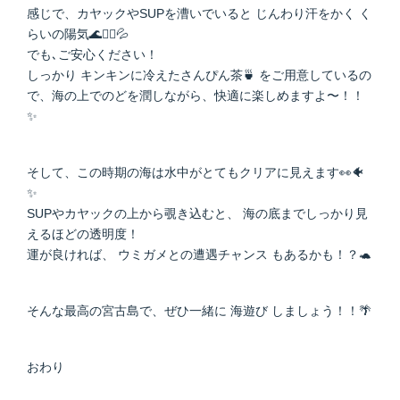
感じで、カヤックやSUPを漕いでいると じんわり汗をかく く
らいの陽気🌊🚣‍♀️💦
でも､ご安心ください！
しっかり キンキンに冷えたさんぴん茶🍵 をご用意しているの
で、海の上でのどを潤しながら、快適に楽しめますよ〜！！
✨
そして、この時期の海は水中がとてもクリアに見えます👀🐠
✨
SUPやカヤックの上から覗き込むと、 海の底までしっかり見
えるほどの透明度！
運が良ければ、 ウミガメとの遭遇チャンス もあるかも！？🐢
そんな最高の宮古島で、ぜひ一緒に 海遊び しましょう！！🌴
おわり