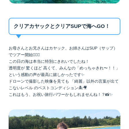
クリアカヤックとクリアSUPで海へGO！
お母さんとお兄さんはカヤック、お姉さんはSUP（サップ）
でツアー開始🏄‍♀️✨
この日の海は本当に特別にきれいでしたね！
透明度が 驚くほど 高くて、みんなの「めっちゃきれ〜！！」
という感動の声が最高に嬉しかったです✨
ドローンで撮影した映像を見ても 「綺麗」以外の言葉が出て
こないレベル のベストコンディション🏝️🎥
これはもう、お祝い旅行パワーかもしれませんね！？📸✨