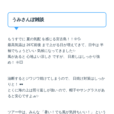
うみさんぽ雑談
もうすでに 夏の気配 を感じる宮古島！！🌞💦
最高気温は 26℃前後 まで上がる日が増えてきて、日中は 半
袖でちょうどいい 気候になってきました✨
風があると 心地よい涼しさ ですが、 日差しはしっかり強
め！ 🌞💥
油断するとジワジワ焼けてしまうので、 日焼け対策はしっか
りと！ 🕶️
とくに海の上は照り返しが強い ので、帽子やサングラスがあ
ると安心ですよ🧢✨
ツアー中は、みんな 「暑い！でも風が気持ちいい！」 という