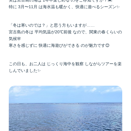
実は宮古島の海は 1年中楽しめる のをご存知ですか？🏝️
特に 3月〜11月 は海水温も暖かく、快適に遊べるシーズン✨
「冬は寒いのでは？」と思う方もいますが……
宮古島の冬は 平均気温が20℃前後 なので、関東の春くらいの
気候🌸
寒さを感じずに 快適に海遊びができる のが魅力です😊
この日も、お二人は じっくり海中を観察 しながらツアーを楽
しんでいました✨