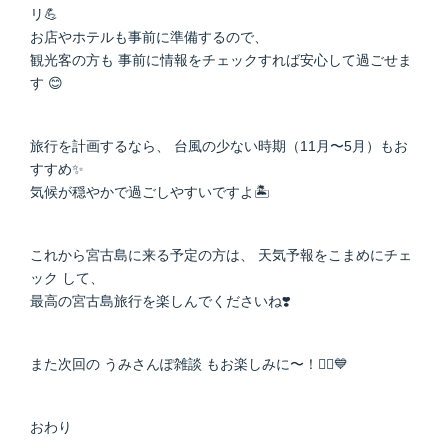
リ💪
お店やホテルも事前に準備するので、
観光客の方も 事前に情報をチェックすれば安心して過ごせま
す 😊
旅行を計画するなら、 台風の少ない時期（11月〜5月）もお
すすめ✨
気候が穏やかで過ごしやすいですよ🏝️
これから宮古島に来る予定の方は、 天気予報をこまめにチェ
ック して、
最高の宮古島旅行を楽しんでくださいね❣️
また次回の うみさんぽ雑談 もお楽しみに〜！🚣‍♂️💙
おわり