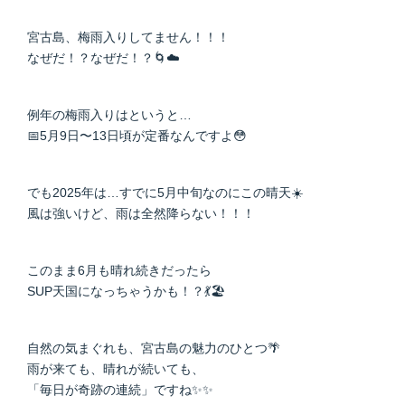
宮古島、梅雨入りしてません！！！
なぜだ！？なぜだ！？🌀☁️
例年の梅雨入りはというと…
📅5月9日〜13日頃が定番なんですよ😳
でも2025年は…すでに5月中旬なのにこの晴天☀️
風は強いけど、雨は全然降らない！！！
このまま6月も晴れ続きだったら
SUP天国になっちゃうかも！？💃🏖️
自然の気まぐれも、宮古島の魅力のひとつ🌴
雨が来ても、晴れが続いても、
「毎日が奇跡の連続」ですね✨✨