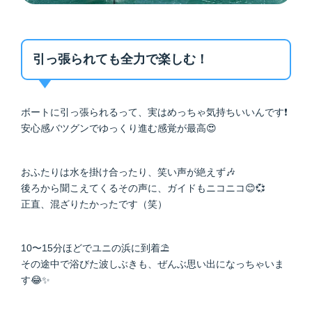
引っ張られても全力で楽しむ！
ボートに引っ張られるって、実はめっちゃ気持ちいいんです❗
安心感バツグンでゆっくり進む感覚が最高😍
おふたりは水を掛け合ったり、笑い声が絶えず🎶
後ろから聞こえてくるその声に、ガイドもニコニコ😊💞
正直、混ざりたかったです（笑）
10〜15分ほどでユニの浜に到着⛱️
その途中で浴びた波しぶきも、ぜんぶ思い出になっちゃいま
す😂✨