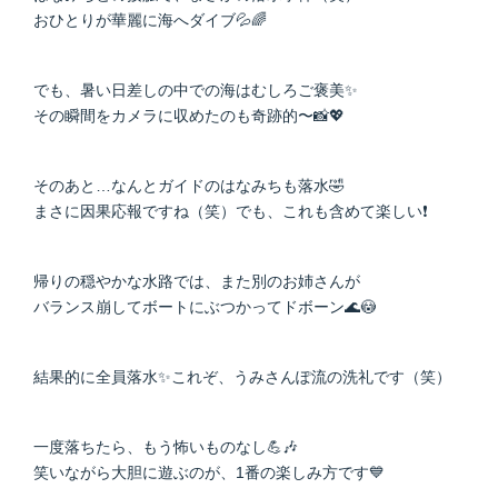
おひとりが華麗に海へダイブ💦🌈
でも、暑い日差しの中での海はむしろご褒美✨
その瞬間をカメラに収めたのも奇跡的〜📸💖
そのあと…なんとガイドのはなみちも落水🤣
まさに因果応報ですね（笑）でも、これも含めて楽しい❗
帰りの穏やかな水路では、また別のお姉さんが
バランス崩してボートにぶつかってドボーン🌊😳
結果的に全員落水✨これぞ、うみさんぽ流の洗礼です（笑）
一度落ちたら、もう怖いものなし💪🎶
笑いながら大胆に遊ぶのが、1番の楽しみ方です💙