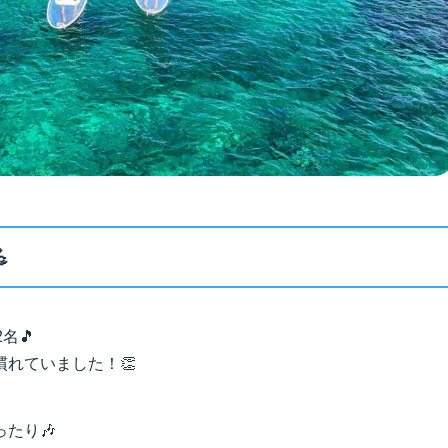

名🎵
れていました！👏
たり🎶