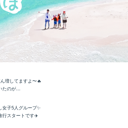
ん増してますよ〜🔥
いたのが…
し女子5人グループ✨
行スタートです✈️