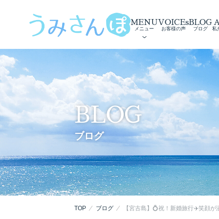
MENU
VOICEs
BLOG
メニュー
お客様の声
ブログ
私
BLOG
ブログ
TOP
ブログ
【宮古島】💍祝！新婚旅行✈️笑顔が