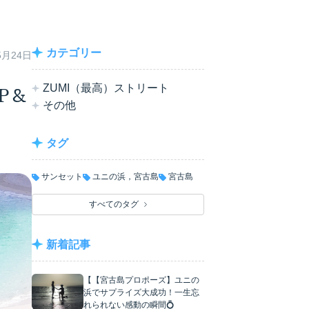
カテゴリー
5月24日
ZUMI（最高）ストリート
P＆
その他
タグ
サンセット
ユニの浜，宮古島
宮古島
すべてのタグ
新着記事
【【宮古島プロポーズ】ユニの
浜でサプライズ大成功！一生忘
れられない感動の瞬間💍