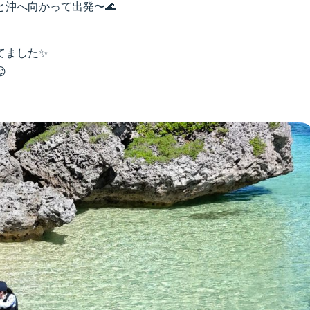
沖へ向かって出発〜🌊
てました✨
