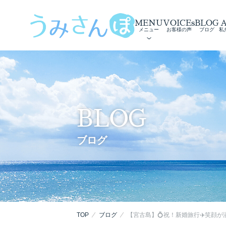
MENU
VOICEs
BLOG
メニュー
お客様の声
ブログ
私
BLOG
ブログ
TOP
ブログ
【宮古島】💍祝！新婚旅行✈️笑顔が