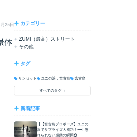
カテゴリー
5月25日
ZUMI（最高）ストリート
景体
その他
タグ
サンセット
ユニの浜，宮古島
宮古島
すべてのタグ
新着記事
【【宮古島プロポーズ】ユニの
浜でサプライズ大成功！一生忘
れられない感動の瞬間💍