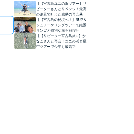
【【宮古島ユニの浜ツアー】リ
ピーターさんとリベンジ！最高
の絶景で叶えた感動の再会🏝️
【【宮古島の秘境へ！】SUP＆
シュノーケリングツアーで絶景
サンゴと特別な海を満喫✨
【【リピーター宮古島旅✨】か
なこさんと再会！ユニの浜＆星
空ツアーで今年も最高🌴